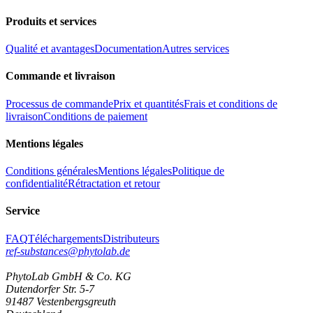
Produits et services
Qualité et avantages
Documentation
Autres services
Commande et livraison
Processus de commande
Prix et quantités
Frais et conditions de
livraison
Conditions de paiement
Mentions légales
Conditions générales
Mentions légales
Politique de
confidentialité
Rétractation et retour
Service
FAQ
Téléchargements
Distributeurs
ref-substances@phytolab.de
PhytoLab GmbH & Co. KG
Dutendorfer Str. 5-7
91487 Vestenbergsgreuth