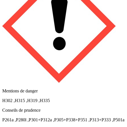
Mentions de danger
H302
,
H315
,
H319
,
H335
Conseils de prudence
P261a
,
P280l
,
P301+P312a
,
P305+P338+P351
,
P313+P333
,
P501a