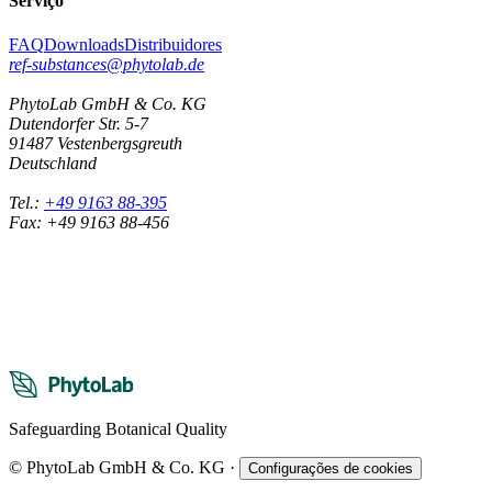
Serviço
FAQ
Downloads
Distribuidores
ref-substances@phytolab.de
PhytoLab GmbH & Co. KG
Dutendorfer Str. 5-7
91487 Vestenbergsgreuth
Deutschland
Tel.:
+49 9163 88-395
Fax: +49 9163 88-456
Safeguarding Botanical Quality
© PhytoLab GmbH & Co. KG
·
Configurações de cookies