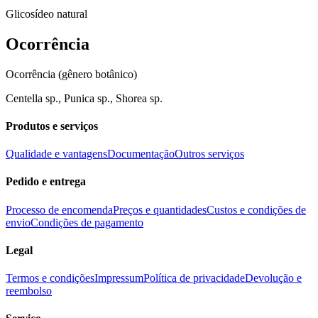
Glicosídeo natural
Ocorrência
Ocorrência (gênero botânico)
Centella sp., Punica sp., Shorea sp.
Produtos e serviços
Qualidade e vantagens
Documentação
Outros serviços
Pedido e entrega
Processo de encomenda
Preços e quantidades
Custos e condições de
envio
Condições de pagamento
Legal
Termos e condições
Impressum
Política de privacidade
Devolução e
reembolso