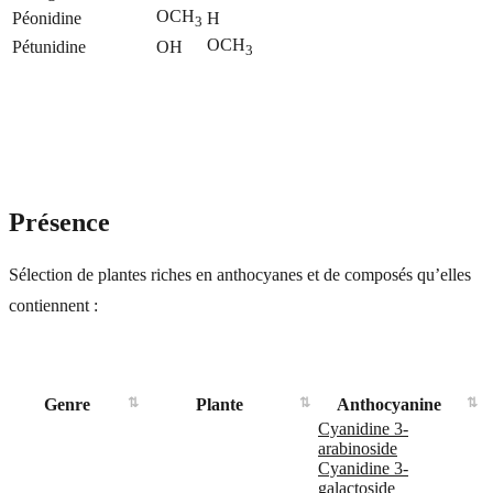
OCH
Péonidine
H
3
OCH
Pétunidine
OH
3
Présence
Sélection de plantes riches en anthocyanes et de composés qu’elles
contiennent :
Genre
Plante
Anthocyanine
Cyanidine 3-
arabinoside
Cyanidine 3-
galactoside