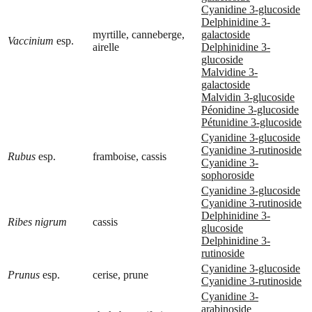
Cyanidine 3-glucoside
Delphinidine 3-
myrtille, canneberge,
galactoside
Vaccinium
esp.
airelle
Delphinidine 3-
glucoside
Malvidine 3-
galactoside
Malvidin 3-glucoside
Péonidine 3-glucoside
Pétunidine 3-glucoside
Cyanidine 3-glucoside
Cyanidine 3-rutinoside
Rubus
esp.
framboise, cassis
Cyanidine 3-
sophoroside
Cyanidine 3-glucoside
Cyanidine 3-rutinoside
Delphinidine 3-
Ribes nigrum
cassis
glucoside
Delphinidine 3-
rutinoside
Cyanidine 3-glucoside
Prunus
esp.
cerise, prune
Cyanidine 3-rutinoside
Cyanidine 3-
arabinoside