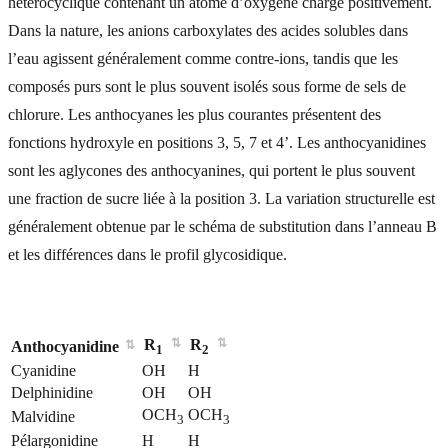
hétérocyclique contenant un atome d’oxygène chargé positivement.
Dans la nature, les anions carboxylates des acides solubles dans
l’eau agissent généralement comme contre-ions, tandis que les
composés purs sont le plus souvent isolés sous forme de sels de
chlorure. Les anthocyanes les plus courantes présentent des
fonctions hydroxyle en positions 3, 5, 7 et 4’. Les anthocyanidines
sont les aglycones des anthocyanines, qui portent le plus souvent
une fraction de sucre liée à la position 3. La variation structurelle est
généralement obtenue par le schéma de substitution dans l’anneau B
et les différences dans le profil glycosidique.
R
R
Anthocyanidine
1
2
Cyanidine
OH
H
Delphinidine
OH
OH
OCH
OCH
Malvidine
3
3
Pélargonidine
H
H