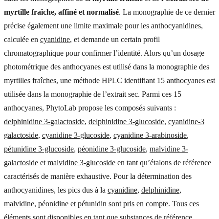
myrtille fraîche, affiné et normalisé
. La monographie de ce dernier
précise également une limite maximale pour les anthocyanidines,
calculée en
cyanidine
, et demande un certain profil
chromatographique pour confirmer l’identité. Alors qu’un dosage
photométrique des anthocyanes est utilisé dans la monographie des
myrtilles fraîches, une méthode HPLC identifiant 15 anthocyanes est
utilisée dans la monographie de l’extrait sec. Parmi ces 15
anthocyanes, PhytoLab propose les composés suivants :
delphinidine 3-galactoside
,
delphinidine 3-glucoside
,
cyanidine-3
galactoside
,
cyanidine 3-glucoside
,
cyanidine 3-arabinoside
,
pétunidine 3-glucoside
,
péonidine 3-glucoside
,
malvidine 3-
galactoside
et
malvidine 3-glucoside
en tant qu’étalons de référence
caractérisés de manière exhaustive. Pour la détermination des
anthocyanidines, les pics dus à la
cyanidine
,
delphinidine
,
malvidine
,
péonidine
et
pétunidin
sont pris en compte. Tous ces
éléments sont disponibles en tant que substances de référence