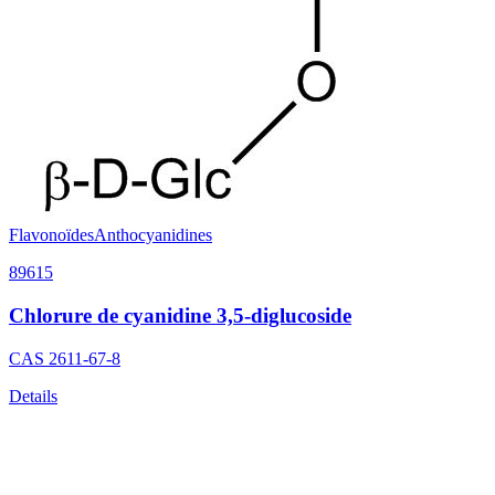
Flavonoïdes
Anthocyanidines
89615
Chlorure de cyanidine 3,5-diglucoside
CAS
2611-67-8
Details