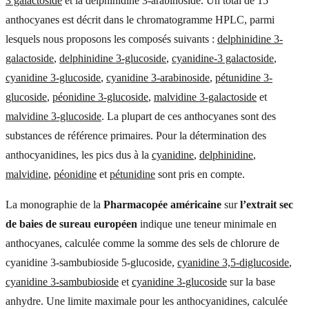
3 galactoside
et la delphinidine 3-arabinoside. Un total de 15
anthocyanes est décrit dans le chromatogramme HPLC, parmi
lesquels nous proposons les composés suivants :
delphinidine 3-
galactoside
,
delphinidine 3-glucoside
,
cyanidine-3 galactoside
,
cyanidine 3-glucoside
,
cyanidine 3-arabinoside
,
pétunidine 3-
glucoside
,
péonidine 3-glucoside
,
malvidine 3-galactoside
et
malvidine 3-glucoside
. La plupart de ces anthocyanes sont des
substances de référence primaires. Pour la détermination des
anthocyanidines, les pics dus à la
cyanidine
,
delphinidine
,
malvidine
,
péonidine
et
pétunidine
sont pris en compte.
La monographie de la
Pharmacopée américaine
sur
l’extrait sec
de baies de sureau européen
indique une teneur minimale en
anthocyanes, calculée comme la somme des sels de chlorure de
cyanidine 3-sambubioside 5-glucoside,
cyanidine 3,5-diglucoside
,
cyanidine 3-sambubioside
et
cyanidine 3-glucoside
sur la base
anhydre. Une limite maximale pour les anthocyanidines, calculée