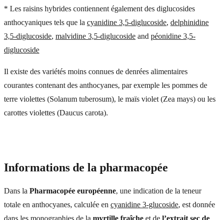
* Les raisins hybrides contiennent également des diglucosides
anthocyaniques tels que la
cyanidine 3,5-diglucoside
,
delphinidine
3,5-diglucoside
,
malvidine 3,5-diglucoside
and
péonidine 3,5-
diglucoside
Il existe des variétés moins connues de denrées alimentaires
courantes contenant des anthocyanes, par exemple les pommes de
terre violettes (Solanum tuberosum), le maïs violet (Zea mays) ou les
carottes violettes (Daucus carota).
Informations de la pharmacopée
Dans la
Pharmacopée européenne
, une indication de la teneur
totale en anthocyanes, calculée en
cyanidine 3-glucoside
, est donnée
dans les monographies de la
myrtille fraîche
et de
l’extrait sec de