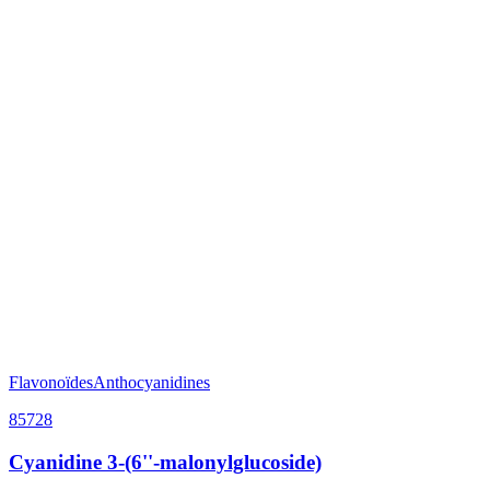
Flavonoïdes
Anthocyanidines
85728
Cyanidine 3-(6''-malonylglucoside)