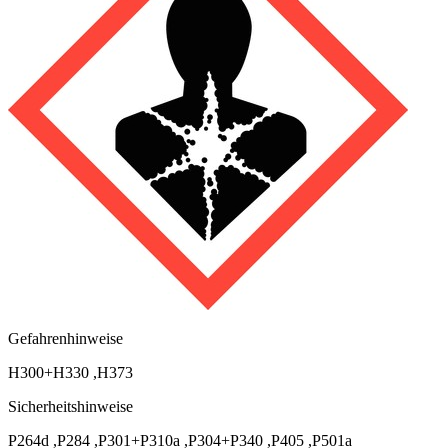
Gefahrenhinweise
H300+H330
,
H373
Sicherheitshinweise
P264d
,
P284
,
P301+P310a
,
P304+P340
,
P405
,
P501a