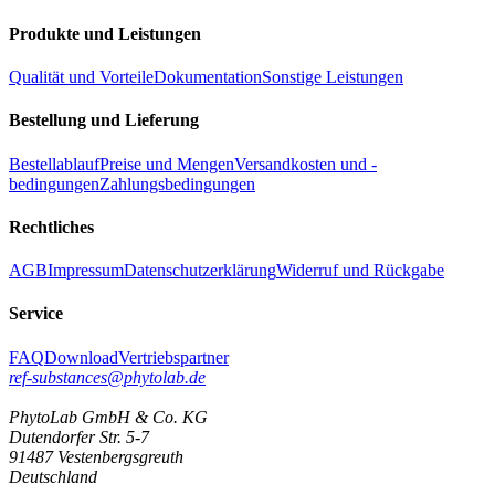
Produkte und Leistungen
Qualität und Vorteile
Dokumentation
Sonstige Leistungen
Bestellung und Lieferung
Bestellablauf
Preise und Mengen
Versandkosten und -
bedingungen
Zahlungsbedingungen
Rechtliches
AGB
Impressum
Datenschutzerklärung
Widerruf und Rückgabe
Service
FAQ
Download
Vertriebspartner
ref-substances@phytolab.de
PhytoLab GmbH & Co. KG
Dutendorfer Str. 5-7
91487 Vestenbergsgreuth
Deutschland