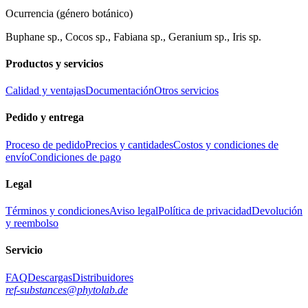
Ocurrencia (género botánico)
Buphane sp., Cocos sp., Fabiana sp., Geranium sp., Iris sp.
Productos y servicios
Calidad y ventajas
Documentación
Otros servicios
Pedido y entrega
Proceso de pedido
Precios y cantidades
Costos y condiciones de
envío
Condiciones de pago
Legal
Términos y condiciones
Aviso legal
Política de privacidad
Devolución
y reembolso
Servicio
FAQ
Descargas
Distribuidores
ref-substances@phytolab.de