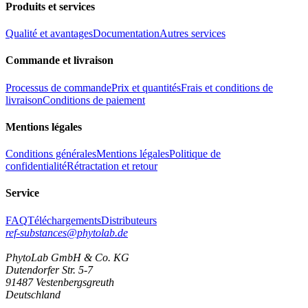
Produits et services
Qualité et avantages
Documentation
Autres services
Commande et livraison
Processus de commande
Prix et quantités
Frais et conditions de
livraison
Conditions de paiement
Mentions légales
Conditions générales
Mentions légales
Politique de
confidentialité
Rétractation et retour
Service
FAQ
Téléchargements
Distributeurs
ref-substances@phytolab.de
PhytoLab GmbH & Co. KG
Dutendorfer Str. 5-7
91487 Vestenbergsgreuth
Deutschland