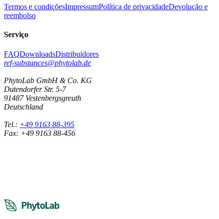
Termos e condições
Impressum
Política de privacidade
Devolução e
reembolso
Serviço
FAQ
Downloads
Distribuidores
ref-substances@phytolab.de
PhytoLab GmbH & Co. KG
Dutendorfer Str. 5-7
91487 Vestenbergsgreuth
Deutschland
Tel.:
+49 9163 88-395
Fax: +49 9163 88-456