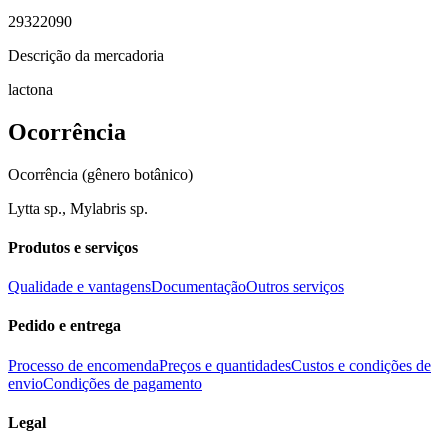
29322090
Descrição da mercadoria
lactona
Ocorrência
Ocorrência (gênero botânico)
Lytta sp., Mylabris sp.
Produtos e serviços
Qualidade e vantagens
Documentação
Outros serviços
Pedido e entrega
Processo de encomenda
Preços e quantidades
Custos e condições de
envio
Condições de pagamento
Legal