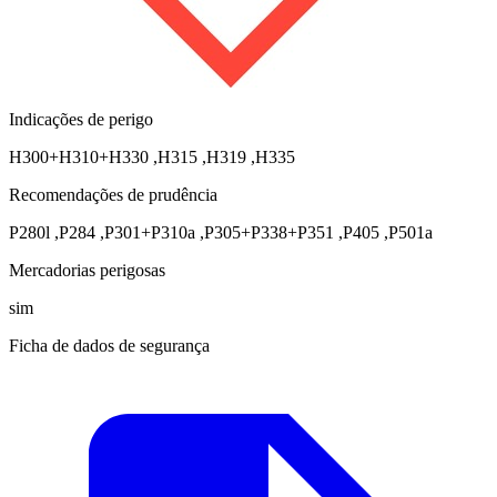
Indicações de perigo
H300+H310+H330
,
H315
,
H319
,
H335
Recomendações de prudência
P280l
,
P284
,
P301+P310a
,
P305+P338+P351
,
P405
,
P501a
Mercadorias perigosas
sim
Ficha de dados de segurança