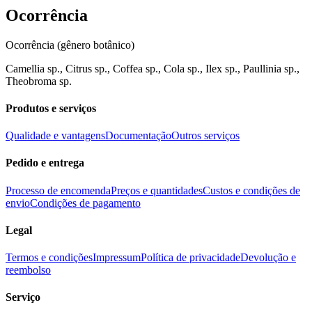
Ocorrência
Ocorrência (gênero botânico)
Camellia sp., Citrus sp., Coffea sp., Cola sp., Ilex sp., Paullinia sp.,
Theobroma sp.
Produtos e serviços
Qualidade e vantagens
Documentação
Outros serviços
Pedido e entrega
Processo de encomenda
Preços e quantidades
Custos e condições de
envio
Condições de pagamento
Legal
Termos e condições
Impressum
Política de privacidade
Devolução e
reembolso
Serviço