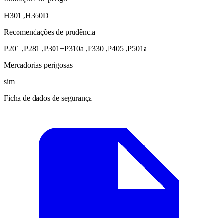
H301
,
H360D
Recomendações de prudência
P201
,
P281
,
P301+P310a
,
P330
,
P405
,
P501a
Mercadorias perigosas
sim
Ficha de dados de segurança