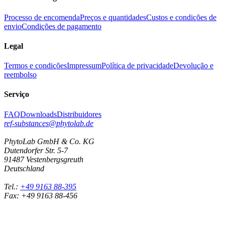
Processo de encomenda
Preços e quantidades
Custos e condições de
envio
Condições de pagamento
Legal
Termos e condições
Impressum
Política de privacidade
Devolução e
reembolso
Serviço
FAQ
Downloads
Distribuidores
ref-substances@phytolab.de
PhytoLab GmbH & Co. KG
Dutendorfer Str. 5-7
91487 Vestenbergsgreuth
Deutschland
Tel.:
+49 9163 88-395
Fax: +49 9163 88-456