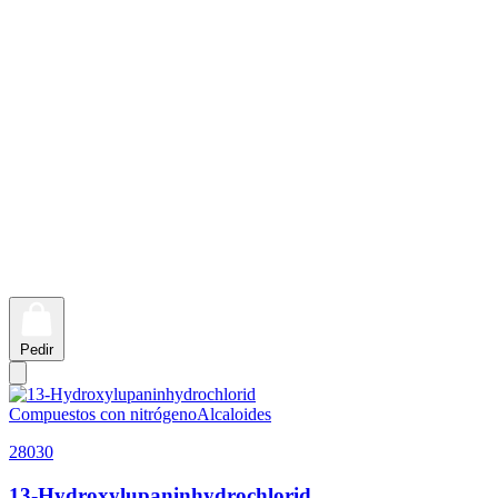
Pedir
Compuestos con nitrógeno
Alcaloides
28030
13-Hydroxylupaninhydrochlorid