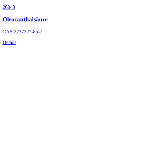
26843
Oleocanthalsäure
CAS
2237227-85-7
Details