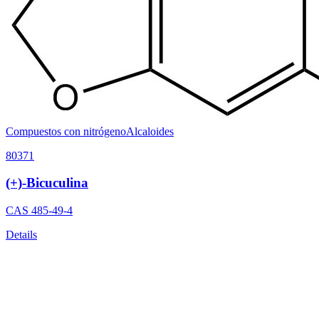
Compuestos con nitrógeno
Alcaloides
80371
(+)-Bicuculina
CAS
485-49-4
Details