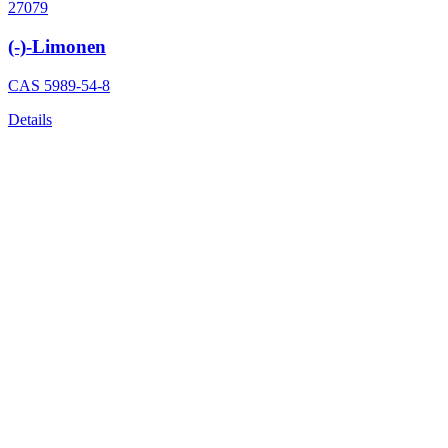
27079
(-)-Limonen
CAS
5989-54-8
Details